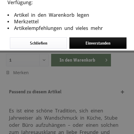
Verfügung:
Deutscher Militärkalender 2017
Artikel in den Warenkorb legen
Artikel-Nr.: 50052
Merkzettel
Artikelempfehlungen und vieles mehr
4,95 €
9,90 € *
(50% gespart)
inkl. MwSt.
zzgl. Versandkosten
Schließen
Einverstanden
Lieferzeit ca. 5 Tage
In den
Warenkorb
Merken
Passend zu diesem Artikel
Es ist eine schöne Tradition, sich einen
Jahrweiser als Wandschmuck in Küche, Stube
oder Büro aufzuhängen – oder einen solchen
zum Jahresausklang an liebe Freunde und