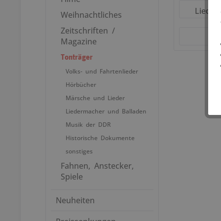
Lieder
Weihnachtliches
Zeitschriften /
Magazine
Tonträger
Volks- und Fahrtenlieder
Hörbücher
Märsche und Lieder
Liedermacher und Balladen
Musik der DDR
Historische Dokumente
sonstiges
Fahnen, Anstecker,
Spiele
Neuheiten