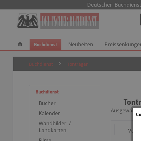
Deutscher Buchdie
Buchdienst
Neuheiten
Preissenkunge
Buchdienst
Tonträger
Buchdienst
Tont
Bücher
Ausgewählte
Kalender
Co
Wandbilder /
Landkarten
Volks
Filme