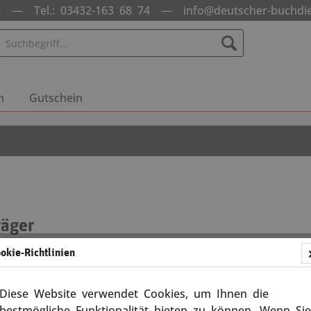
nst —
Tel.: 03432-163 68 74
—
info@deutscher-buchdi
n
Gutschein
räger
 Tonträger...
okie-Richtlinien
- und Fahrtenlieder
Hörbücher
Diese Website verwendet Cookies, um Ihnen die
bestmögliche Funktionalität bieten zu können. Wenn Sie