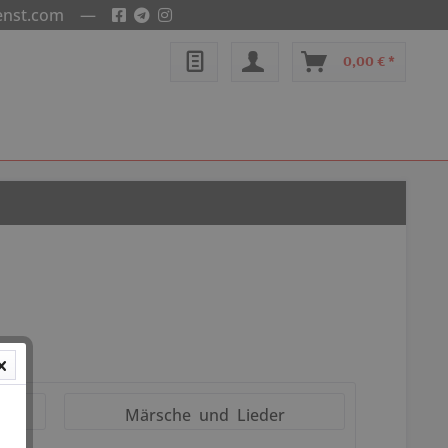
enst.com
—
0,00 € *
Märsche und Lieder