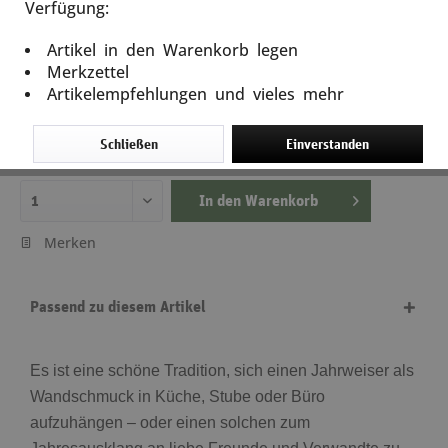
Verfügung:
Kalender Kameraden 2021 - 50143
Artikel in den Warenkorb legen
Artikel-Nr.: 50135
Merkzettel
Artikelempfehlungen und vieles mehr
4,95 €
10,90 € *
(54,59% gespart)
inkl. MwSt.
zzgl. Versandkosten
Schließen
Einverstanden
Lieferzeit ca. 5 Tage
In den
Warenkorb
Merken
Passend zu diesem Artikel
Es ist eine schöne Tradition, sich einen Jahrweiser als
Wandschmuck in Küche, Stube oder Büro
aufzuhängen – oder einen solchen zum