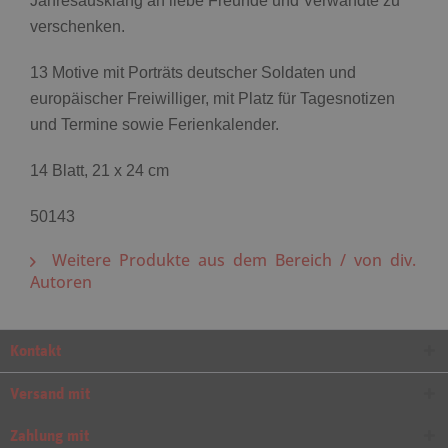
Jahresausklang an liebe Freunde und Verwandte zu
verschenken.
13 Motive mit Porträts deutscher Soldaten und
europäischer Freiwilliger, mit Platz für Tagesnotizen
und Termine sowie Ferienkalender.
14 Blatt, 21 x 24 cm
50143
Weitere Produkte aus dem Bereich / von div.
Autoren
Kontakt
Versand mit
Zahlung mit