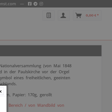
enst.com
—
0,00 € *
Nationalversammlung (von Mai 1848
ld in der Paulskirche vor der Orgel
mbol eines freiheitlichen, geeinten
chlands.
 cm, Papier: 170g, gerollt
em Bereich / von Wandbild von