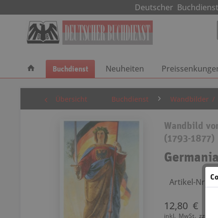
Deutscher Buchdie
Buchdienst
Neuheiten
Preissenkunge
Übersicht
Buchdienst
Wandbilder /
Wandbild von
(1793-1877)
Germani
Co
Artikel-Nr.: 
12,80 €
inkl. MwSt.
zzgl. 