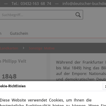
nst —
Tel.: 03432-163 68 74
—
info@deutscher-buchdi
n
Gutschein
 Landkarten
Sonstige Motive
 Philipp Veit
Während der Frankfurter 
bis Mai 1849) hing das Bi
auf der Empore: Nationalsy
a 1848
und demokratischen Deuts
okie-Richtlinien
50117
Druck im Format 29,7 x 42
Weitere Produkte aus d
Diese Website verwendet Cookies, um Ihnen die
Philipp Veit (1793-1877)
Versandkosten
bestmögliche Funktionalität bieten zu können. Wenn Sie