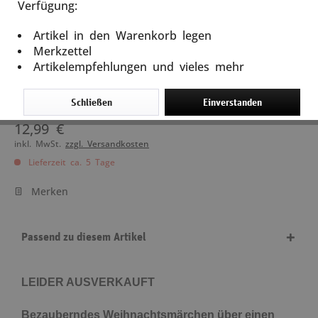
Verfügung:
Weihnachten im Zauberwald
Artikel in den Warenkorb legen
Artikel-Nr.: 13000
Merkzettel
Artikelempfehlungen und vieles mehr
Dieser Artikel steht derzeit nicht zur
Verfügung!
Schließen
Einverstanden
12,99 €
inkl. MwSt.
zzgl. Versandkosten
Lieferzeit ca. 5 Tage
Merken
Passend zu diesem Artikel
LEIDER AUSVERKAUFT
Bezauberndes Weihnachtsmärchen über einen