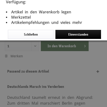
Verfügung:
Krieg gegen Rußland
Artikel in den Warenkorb legen
Artikel-Nr.: 13539
Merkzettel
Artikelempfehlungen und vieles mehr
11,95 €
inkl. MwSt.
zzgl. Versandkosten
Schließen
Einverstanden
Lieferzeit ca. 5 Tage
In den
Warenkorb
Merken
Passend zu diesem Artikel
Deutschlands Marsch ins Verderben
Deutschland taumelt erneut in den Abgrund:
Zum dritten Mal marschiert Berlin gegen