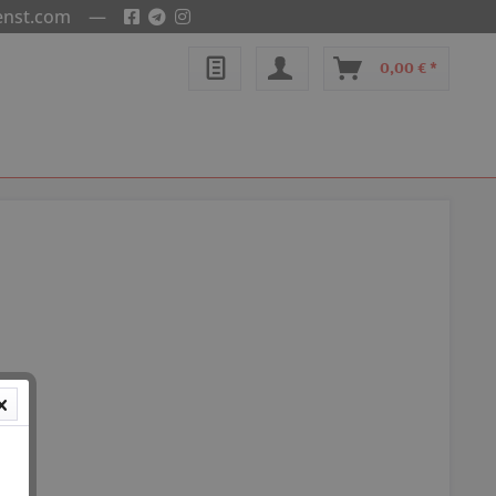
enst.com
—
0,00 € *