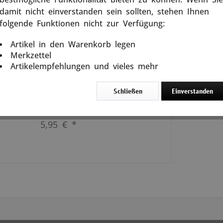
damit nicht einverstanden sein sollten, stehen Ihnen
Wie Alice Weidel trotzdem Kanzler
werden kann Ein NDR-Kommentator
folgende Funktionen nicht zur Verfügung:
nannte sie «Nazi-Schlampe», ein
CSU-Generalsekretär
Artikel in den Warenkorb legen
«Reichsbürgerin», der Rapper Farid
ken
Merkzettel
Bang wollte ihr das...
Artikelempfehlungen und vieles mehr
weiterlesen
Schließen
Einverstanden
In den
Warenkorb
5,95 € *