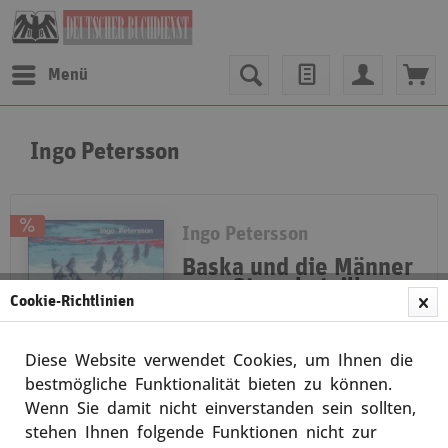
Menü
Ingo Petersson
Ingo Petersson
Baska und die Männer
vom Sturmbataillon
Cookie-Richtlinien
500
Was in Peterssons erstem Buch
„Ein sonderlicher Haufen“ noch
Diese Website verwendet Cookies, um Ihnen die
nicht geschildert werden konnte,
bestmögliche Funktionalität bieten zu können.
wird hier eingehend nachgeholt.
Wenn Sie damit nicht einverstanden sein sollten,
Die tapfere Wolfshündin Baska war
mit den Männern...
stehen Ihnen folgende Funktionen nicht zur
Merken
weiterlesen