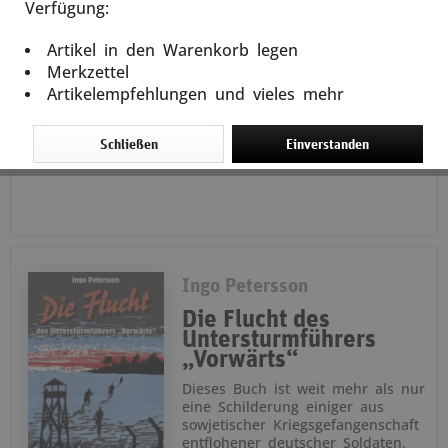
Verfügung:
Artikel in den Warenkorb legen
In den
Warenkorb
Merkzettel
Artikelempfehlungen und vieles mehr
12,95 € *
22,80 € *
Schließen
Einverstanden
Ingo Petersson
Die Flucht des
Untersturmführers
„Vorwärts“
Dieses Buch ist weit mehr als nur
eine Schilderung einiger aus
sowjetischer Kriegsgefangenschaft
entflohener deutscher Soldaten.