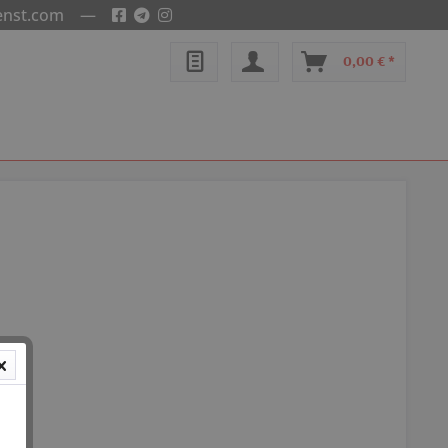
enst.com
—
0,00 € *