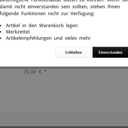
damit nicht einverstanden sein sollten, stehen Ihnen
DDR-Auslandsspionage und der
Verfassungsschutz. Bis heute gilt die
folgende Funktionen nicht zur Verfügung:
für Spionage in der Bundesrepublik
zuständige Abteilung der DDR-
Artikel in den Warenkorb legen
Staatssicherheit, die HVA, als einer
Merkzettel
ken
der...
Artikelempfehlungen und vieles mehr
weiterlesen
Schließen
Einverstanden
In den
Warenkorb
25,00 € *