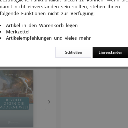
Freiheit, Transparenz und
damit nicht einverstanden sein sollten, stehen Ihnen
5 Tage
den Abgrund einer Dystopi
folgende Funktionen nicht zur Verfügung:
Ausnahmezustand zum pe
In den
Warenkorb
Matuscheks Texte sind bril
Artikel in den Warenkorb legen
die zwar Vielfalt preist,
Merkzettel
Opportunität belohnt.
Artikelempfehlungen und vieles mehr
256 Seiten, Klappenbrosch
rtikel
Schließen
Einverstanden
Weitere Produkte aus d