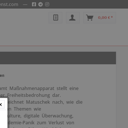
enst.com
—
0,00 € *
ten
amt Maßnahmenapparat stellt eine
der Freiheitsbedrohung dar.
big zeichnet Matuschek nach, wie die
ng von Themen wie
l Culture, digitale Überwachung,
Pandemie-Panik zum Verlust von