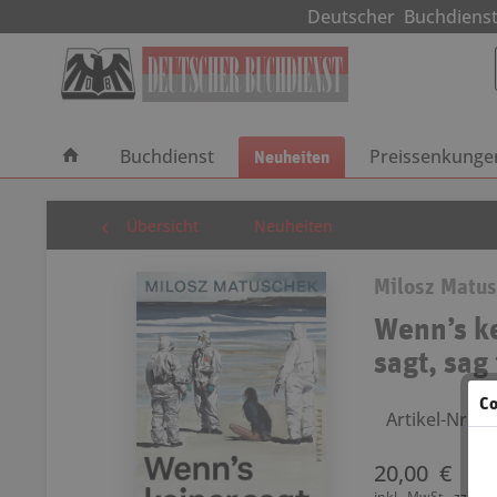
Deutscher Buchdie
Buchdienst
Neuheiten
Preissenkunge
Übersicht
Neuheiten
Milosz Matu
Wenn’s k
sagt, sag 
Co
Artikel-Nr.: 
20,00 €
inkl. MwSt.
zzgl. 