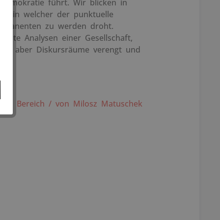
 Demokratie führt. Wir blicken in
e, in welcher der punktuelle
rmanenten zu werden droht.
lante Analysen einer Gesellschaft,
 dabei aber Diskursräume verengt und
ur.
em Bereich / von Milosz Matuschek