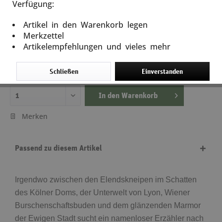
Verfügung:
Europa-Power-Brutal
Artikel in den Warenkorb legen
Artikel-Nr.: 12786
Merkzettel
Artikelempfehlungen und vieles mehr
18,00 €
inkl. MwSt.
zzgl. Versandkosten
Schließen
Einverstanden
Lieferzeit ca. 5 Tage
In den
Warenkorb
Merken
Passend zu diesem Artikel
Irgendwo zwischen den Elendskneipen im Schatten
des Kölner Doms, der Unterwelt von Lyon, Wiener
Burschenschaftsbuden und dem glänzenden Marmor
der Ewigen Stadt sucht ein namenloser Erzähler nach