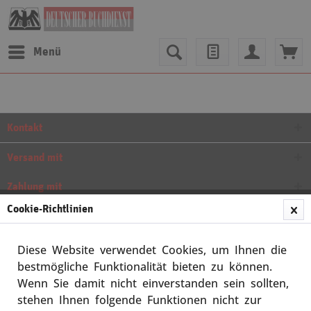
Menü
Kontakt
Versand mit
Zahlung mit
Cookie-Richtlinien
Rechtliches
Newsletter
Diese Website verwendet Cookies, um Ihnen die
bestmögliche Funktionalität bieten zu können.
Wenn Sie damit nicht einverstanden sein sollten,
* Alle Preise inkl. gesetzl. Mehrwertsteuer zzgl.
Versandkosten
und
stehen Ihnen folgende Funktionen nicht zur
ggf. Nachnahmegebühren, wenn nicht anders beschrieben