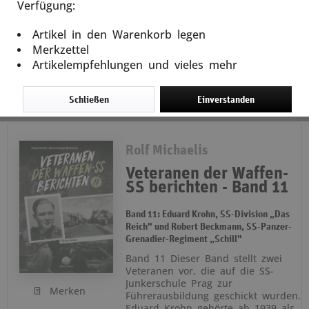
weiterlesen
Verfügung:
Artikel in den Warenkorb legen
In den
Warenkorb
Merkzettel
Artikelempfehlungen und vieles mehr
18,80 € *
Schließen
Einverstanden
Rolf Michaelis
Veteranen der Waffen-
SS berichten - Band 11
Band 11: Eduard Krohn, SS-Division „Das
Reich" und Robert Beckmann, SS-Panzer-
Grenadier-Regiment „Schill"
Band 11 Dieser Band stellt zwei
Veteranen vor, die auf die SS-
Junkerschule Prag zur
Merken
Führerausbildung geschickt wurden.
Eduard Krohn gehörte ab 1939 als