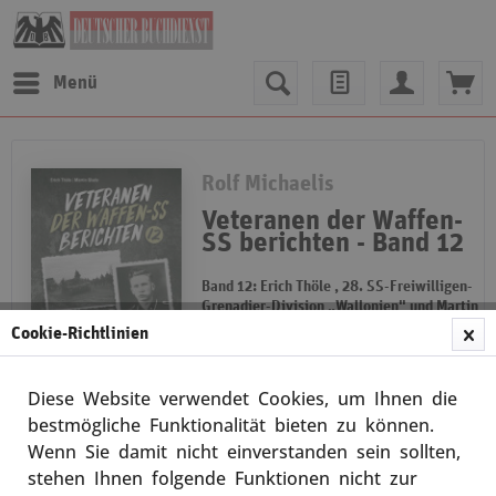
Menü
Rolf Michaelis
Veteranen der Waffen-
SS berichten - Band 12
Band 12: Erich Thöle , 28. SS-Freiwilligen-
Grenadier-Division „Wallonien" und Martin
Glade, SS-Panzergrenadier-Regiments 26
Cookie-Richtlinien
der 12. SS-Panzer-Division „Hitlerjugend"
Band 12 Der nunmehr 12. Band
Diese Website verwendet Cookies, um Ihnen die
dieser verdienstvollen Buchreihe
Merken
beinhaltet zwei weitere Waffen-SS-
bestmögliche Funktionalität bieten zu können.
Biographien blutjunger Soldaten:
Wenn Sie damit nicht einverstanden sein sollten,
Erich Thöle trat 1941 als 18-Jähriger
stehen Ihnen folgende Funktionen nicht zur
in die...