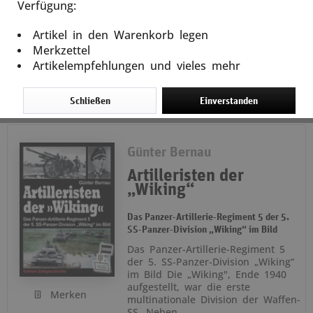
Verfügung:
In den
Warenkorb
Artikel in den Warenkorb legen
32,80 € *
Merkzettel
Artikelempfehlungen und vieles mehr
Schließen
Einverstanden
Günter Bernau
Artilleristen der
„Wiking“
Das Panzer-Artillerie-Regiment 5 der 5.
SS-Panzer-Division „Wiking“ im Bild
Das Panzer-Artillerie-Regiment 5
der 5. SS-Panzer-Division „Wiking“
im Bild Die „Wiking", Ende 1940
aufgestellt, war die erste
Merken
multinationale Division der Waffen-
SS. Neben...