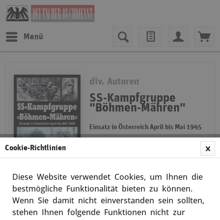
Menü
div. Autoren
SS-Kampfgruppe
"Böhmen-Mähren"
Einsatz in Österreich April bis Mai 1945
Einsatz in Österreich April bis Mai
Cookie-Richtlinien
1945 Im Frühjahr 1945 erreichte
die Rote Armee Österreich.
Fieberhaft wurden neue Soldaten
Diese Website verwendet Cookies, um Ihnen die
für die Reichsverteidigung
Merken
rekrutiert. In diesem...
bestmögliche Funktionalität bieten zu können.
weiterlesen
Wenn Sie damit nicht einverstanden sein sollten,
stehen Ihnen folgende Funktionen nicht zur