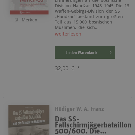
Erinnerungen an die bosnische
Division Handžar 1943–1945 Die 13.
Waffen-Gebirgs-Division der SS
„Handžar“ bestand zum größten
Merken
Teil aus 15.000 bosnischen
Muslimen, die sich...
weiterlesen
In den
Warenkorb
32,00 € *
Rüdiger W. A. Franz
Das SS-
Fallschirmjägerbataillon
500/600. Die...