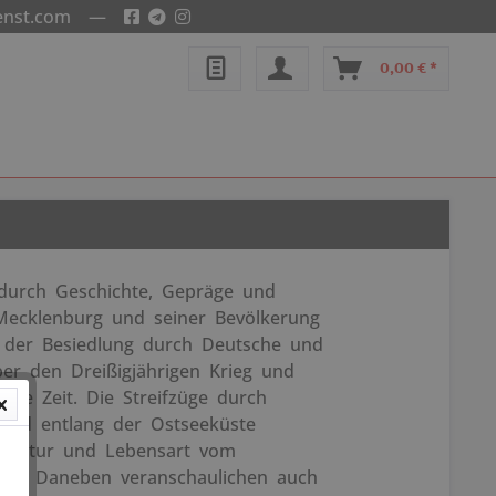
enst.com
—
0,00 € *
 durch Geschichte, Gepräge und
ecklenburg und seiner Bevölkerung
 der Besiedlung durch Deutsche und
r den Dreißigjährigen Krieg und
ere Zeit. Die Streifzüge durch
 und entlang der Ostseeküste
in Kultur und Lebensart vom
el. Daneben veranschaulichen auch