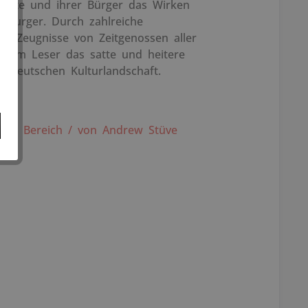
tädte und ihrer Bürger das Wirken
nburger. Durch zahlreiche
che Zeugnisse von Zeitgenossen aller
 dem Leser das satte und heitere
ur-deutschen Kulturlandschaft.
n.
em Bereich / von Andrew Stüve