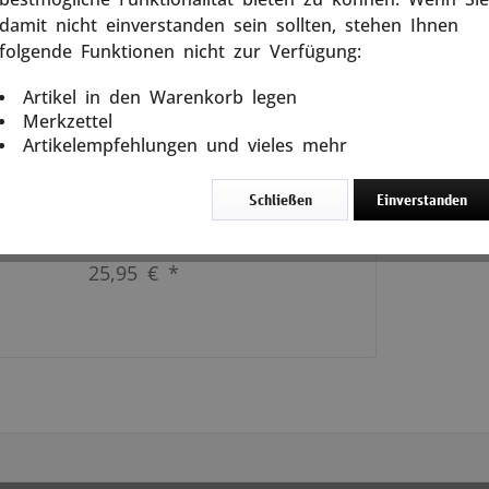
damit nicht einverstanden sein sollten, stehen Ihnen
Als 17jähriger Freiwilliger im
Endkampf 1944/45 Der Autor
folgende Funktionen nicht zur Verfügung:
meldete sich 1943 als 16jähriger
freiwillig zur Waffen-SS und nahm
Artikel in den Warenkorb legen
als junger Führeranwärter ab Herbst
ken
Merkzettel
1944 im...
Artikelempfehlungen und vieles mehr
weiterlesen
Schließen
Einverstanden
In den
Warenkorb
25,95 € *