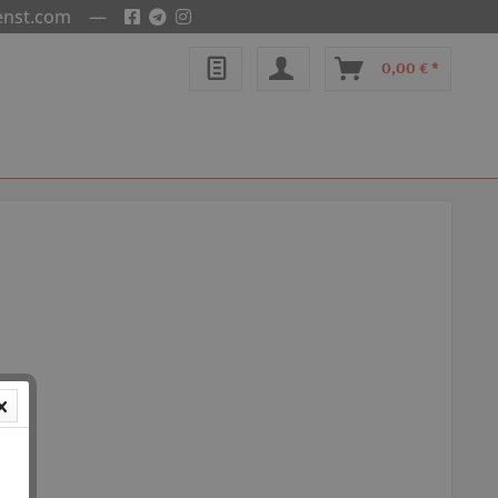
enst.com
—
0,00 € *