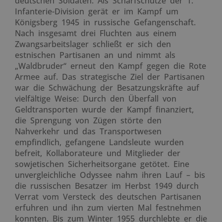
deutschen Soldaten. Als Scharfschütze der 1.
Infanterie-Division gerät er im Kampf um
Königsberg 1945 in russische Gefangenschaft.
Nach insgesamt drei Fluchten aus einem
Zwangsarbeitslager schließt er sich den
estnischen Partisanen an und nimmt als
„Waldbruder“ erneut den Kampf gegen die Rote
Armee auf. Das strategische Ziel der Partisanen
war die Schwächung der Besatzungskräfte auf
vielfältige Weise: Durch den Überfall von
Geldtransporten wurde der Kampf finanziert,
die Sprengung von Zügen störte den
Nahverkehr und das Transportwesen
empfindlich, gefangene Landsleute wurden
befreit, Kollaborateure und Mitglieder der
sowjetischen Sicherheitsorgane getötet. Eine
unvergleichliche Odyssee nahm ihren Lauf – bis
die russischen Besatzer im Herbst 1949 durch
Verrat vom Versteck des deutschen Partisanen
erfuhren und ihn zum vierten Mal festnehmen
konnten. Bis zum Winter 1955 durchlebte er die