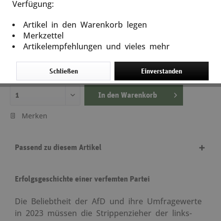
Verfügung:
AfD
Artikel in den Warenkorb legen
Artikel-Nr.: 14433
Merkzettel
Artikelempfehlungen und vieles mehr
9,90 €
inkl. MwSt.
zzgl. Versandkosten
Schließen
Einverstanden
Lieferzeit ca. 5 Tage
In den
Warenkorb
Merken
Passend zu diesem Artikel
Erfolgsgeschichte einer verfemten Partei
Die Beliebtheit der AfD und ihre Umfragewerte
in 2023 müssen die Strippenzieher der links-