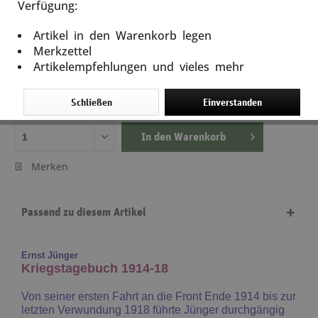
Verfügung:
Kriegstagebuch 1914-18
Artikel in den Warenkorb legen
Artikel-Nr.: 11588
Merkzettel
Artikelempfehlungen und vieles mehr
32,95 €
inkl. MwSt.
zzgl. Versandkosten
Schließen
Einverstanden
Lieferzeit ca. 5 Tage
In den
Warenkorb
Merken
Passend zu diesem Artikel
Ernst Jünger
Kriegstagebuch 1914-18
Von seiner ersten Fahrt an die Front Ende 1914 bis zur
letzten Verwundung 1918 führte Jünger durchgängig