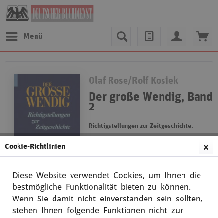
Menü
Olaf Rose/Rolf Kosiek
Der große Wendig, Band
2
Richtigstellungen zur Zeitgeschichte.
Zur Zeit vergriffen, Termin der
Cookie-Richtlinien
Neuauflage unbestimmt wir merken
Ihre Bestellung vor. Band 2:
Richtigstellungen zur Zeitgeschichte
Diese Website verwendet Cookies, um Ihnen die
Durch stetige Feindpropaganda,
Merken
von...
bestmögliche Funktionalität bieten zu können.
weiterlesen
Wenn Sie damit nicht einverstanden sein sollten,
stehen Ihnen folgende Funktionen nicht zur