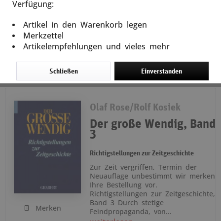
Verfügung:
In den
Warenkorb
Artikel in den Warenkorb legen
39,90 € *
Merkzettel
Artikelempfehlungen und vieles mehr
Schließen
Einverstanden
Olaf Rose/Rolf Kosiek
Der große Wendig, Band
3
Richtigstellungen zur Zeitgeschichte
Zur Zeit vergriffen, Termin der
Neuauflage unbestimmt wir merken
Ihre Bestellung vor.
Richtigstellungen zur Zeitgeschichte,
Band 3 Durch stetige
Merken
Feindpropaganda, von...