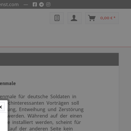
enst.com
—
0,00 € *
renmale
renmale für deutsche Soldaten in
 hochinteressanten Vorträgen soll
idmung, Entweihung und Zerstörung
cht werden. Während auf der einen
ale installiert werden, scheint für
kes auf der anderen Seite kein