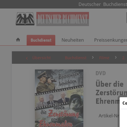
Deutscher Buchdie
Buchdienst
Neuheiten
Preissenkunge
Übersicht
Buchdienst
Filme
2.
DVD
Über die
Zerstöru
Ehrenma
Co
Artikel-Nr.: 