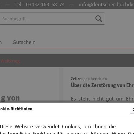
nst —
Tel.: 03432-163 68 74
—
info@deutscher-buchdi
n
Gutschein
 Weltkrieg
Zeitzeugen berichten
Über die Zerstörung von Eh
ng von
Es steht nicht gut um Eh
len
der BRD. Anhand von drei
okie-Richtlinien
die Problematik der Umw
von Ehrenmalen verdeutli
70188
Seite millionenteure Mahnm
Diese Website verwendet Cookies, um Ihnen die
die Toten des eigenen Vol
bestmögliche Funktionalität bieten zu können. Wenn Sie