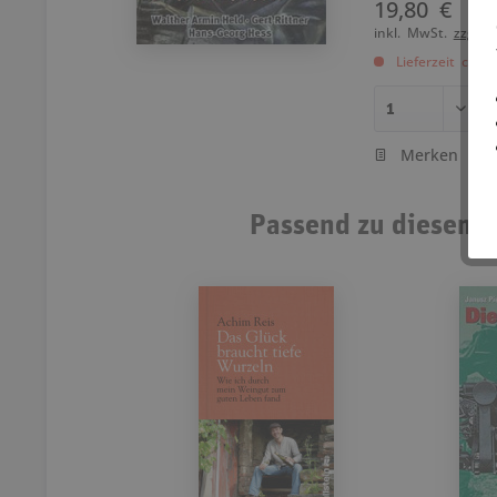
19,80 €
inkl. MwSt.
zzgl. 
Lieferzeit ca. 
Merken
Passend zu diesem A