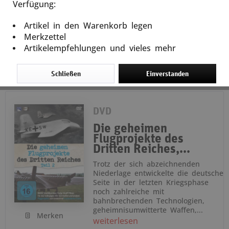
Verfügung:
12,99 € *
Artikel in den Warenkorb legen
Merkzettel
Artikelempfehlungen und vieles mehr
Schließen
Einverstanden
DVD
Die geheimen
Flugprojekte des
Dritten Reiches,...
Trotz der sich abzeichnenden
Niederlage entwickelte die deutsche
Seite in der letzten Kriegsphase
noch zahlreiche mit
bahnbrechenden Technologien,
geheimnisumwitterte Waffen,...
Merken
weiterlesen