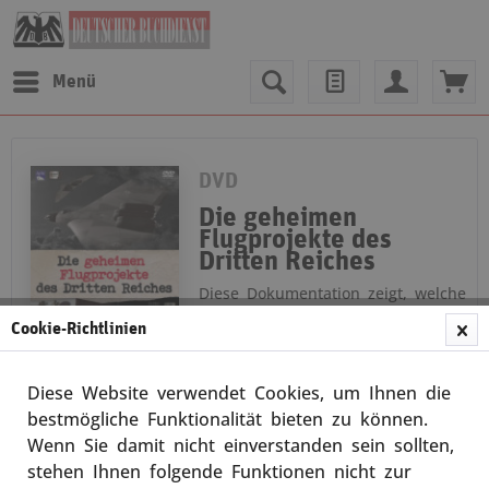
Menü
DVD
Die geheimen
Flugprojekte des
Dritten Reiches
Diese Dokumentation zeigt, welche
bahnbrechenden Konstruktionen
Cookie-Richtlinien
am Ende des Zweiten Weltkriegs
auf deutscher Seite entwickelt,
gebaut und erprobt wurden. Die
Diese Website verwendet Cookies, um Ihnen die
Bachem-Natter, der...
Merken
weiterlesen
bestmögliche Funktionalität bieten zu können.
Wenn Sie damit nicht einverstanden sein sollten,
stehen Ihnen folgende Funktionen nicht zur
In den
Warenkorb