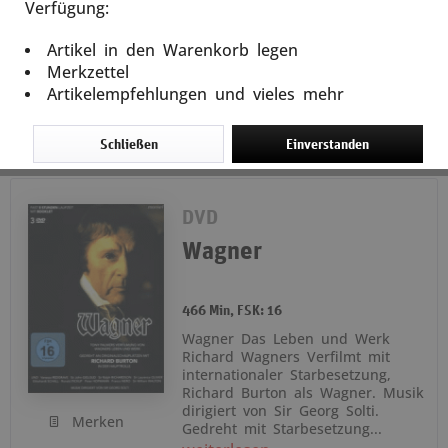
Verfügung:
In den
Warenkorb
Artikel in den Warenkorb legen
9,99 € *
Merkzettel
Artikelempfehlungen und vieles mehr
Schließen
Einverstanden
DVD
Wagner
466 Min, FSK: 16
Wagner Das Leben und Werk
Richard Wagners Verfilmt mit
internationaler Starbesetzung,
Richard Burton als Wagner. Musik
dirigiert von Sir Georg Solti.
Merken
Gedreht mit Starbesetzung...