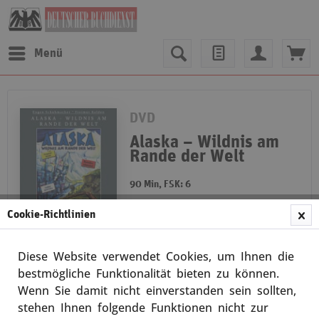
Menü
DVD
Alaska – Wildnis am
Rande der Welt
90 Min, FSK: 6
Eine Entdeckungsreise durch die
Cookie-Richtlinien
Wildnis Alaskas: Vom Kanadischen
Dawson Creek aus entdecken zwei
Naturfilmer über den Alaska
Diese Website verwendet Cookies, um Ihnen die
Highway bis nach Fairbanks und
Merken
Anchorage die Flora...
bestmögliche Funktionalität bieten zu können.
weiterlesen
Wenn Sie damit nicht einverstanden sein sollten,
stehen Ihnen folgende Funktionen nicht zur