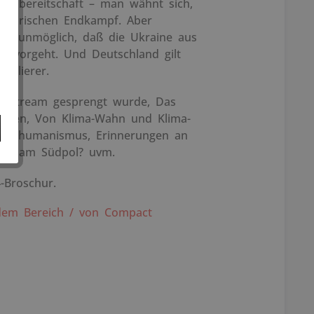
iegsbereitschaft – man wähnt sich,
istorischen Endkampf. Aber
ast unmöglich, daß die Ukraine aus
ervorgeht. Und Deutschland gilt
Verlierer.
d Stream gesprengt wurde, Das
 Alten, Von Klima-Wahn und Klima-
ranshumanismus, Erinnerungen an
azis am Südpol? uvm.
-Broschur.
dem Bereich / von Compact