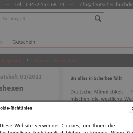
nst —
Tel.: 03432-163 68 74
—
info@deutscher-buchdi
n
Gutschein
 / Magazine
Compact Monatsheft
atsheft 03/2023
Bis alles in Scherben fällt
gshexen
Deutsche Männlichkeit – F
mischen die westliche Welt
11552-03-2023
Uschi“ (Ursula von der Le
okie-Richtlinien
Völkerrechtsexpertin Anna
Strack-Zimmermann) zur S
Diese Website verwendet Cookies, um Ihnen die
Versandkosten
offen über einen Rückzug
bestmögliche Funktionalität bieten zu können. Wenn Sie
5 Tage