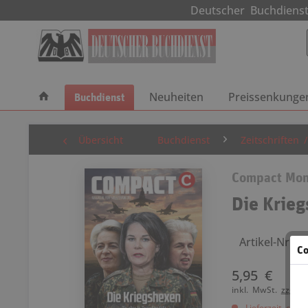
Deutscher Buchdie
Buchdienst
Neuheiten
Preissenkunge
Übersicht
Buchdienst
Zeitschriften
Compact Mon
Die Krie
Artikel-Nr.: 
Co
5,95 €
inkl. MwSt.
zzgl. 
Lieferzeit ca. 