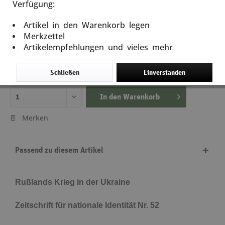
Verfügung:
Wir selbst 52 - Rußlands Krieg in der Ukraine
Artikel in den Warenkorb legen
Artikel-Nr.: 13100
Merkzettel
Artikelempfehlungen und vieles mehr
15,00 €
inkl. MwSt.
zzgl. Versandkosten
Schließen
Einverstanden
Lieferzeit ca. 5 Tage
In den
Warenkorb
Merken
Passend zu diesem Artikel
Rußlands Krieg in der Ukraine
Zeitschrift für nationale Identität Nr. 52