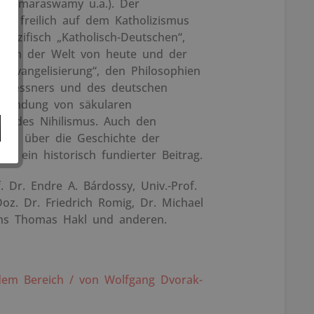
 Coomaraswamy u.a.). Der
egt freilich auf dem Katholizismus
pezifisch „Katholisch-Deutschen“,
he in der Welt von heute und der
Evangelisierung“, den Philosophien
 Messners und des deutschen
rwindung von säkularen
lem des Nihilismus. Auch den
ungen über die Geschichte der
h ein historisch fundierter Beitrag.
f. Dr. Endre A. Bárdossy, Univ.-Prof.
Doz. Dr. Friedrich Romig, Dr. Michael
Hans Thomas Hakl und anderen.
em Bereich / von Wolfgang Dvorak-