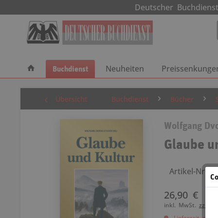
Deutscher Buchdie
Buchdienst
Neuheiten
Preissenkunge
Übersicht
Buchdienst
Bücher
Wolfgang Dvo
Glaube u
Artikel-Nr.: 
Co
26,90 €
inkl. MwSt.
zzgl. 
Lieferzeit ca. 