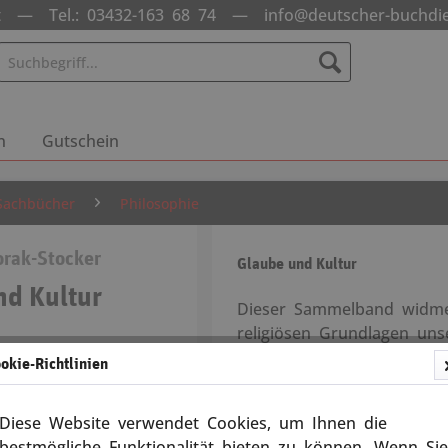
nst —
Tel.: 03432-163 68 74
—
info@deutscher-buchdi
n
Gutschein
Sachbücher
Philosophie
rak-Stocker
Glaube und Kultur
nd Kultur
Dieser Sammelband widmet
religiösen Grundlagen uns
13345
Bandbreite. Dabei sind N
okie-Richtlinien
Forschung ebenso Thema w
sogenannten Neuen Atheis
Diese Website verwendet Cookies, um Ihnen die
Versandkosten
das Gottesbild der sog. 
bestmögliche Funktionalität bieten zu können. Wenn Sie
5 Tage