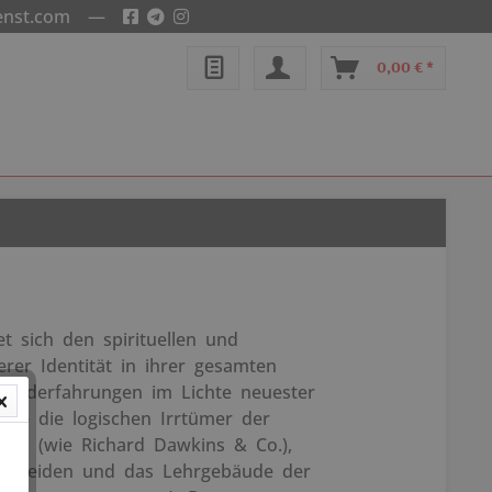
enst.com
—
0,00 € *
 sich den spirituellen und
erer Identität in ihrer gesamten
ahtoderfahrungen im Lichte neuester
ie die logischen Irrtümer der
ten (wie Richard Dawkins & Co.),
Neuheiden und das Lehrgebäude der