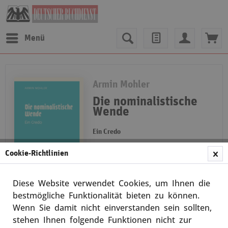
Menü
Armin Mohler
Die nominalistische
Wende
Ein Credo
Ein Credo Das Werk des
Cookie-Richtlinien
"Lehrmeisters der Neuen Rechten"
gehört zum gültigen Bestand
unserer Weltanschauung. Doch
Diese Website verwendet Cookies, um Ihnen die
dieser Essay in der letztgültigen
Merken
Textfassung spaltet seit jeher...
bestmögliche Funktionalität bieten zu können.
weiterlesen
Wenn Sie damit nicht einverstanden sein sollten,
stehen Ihnen folgende Funktionen nicht zur