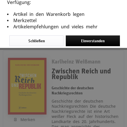
Verfügung:
In den
Warenkorb
Artikel in den Warenkorb legen
10,00 € *
Merkzettel
Artikelempfehlungen und vieles mehr
Schließen
Einverstanden
Karlheinz Weißmann
Zwischen Reich und
Republik
Geschichte der deutschen
Nachkriegsrechten
Geschichte der deutschen
Nachkriegsrechten Die deutsche
Nachkriegsrechte ist eine Art
weißer Fleck auf der historischen
Merken
Landkarte des 20. Jahrhunderts.
Das mag angesichts der...