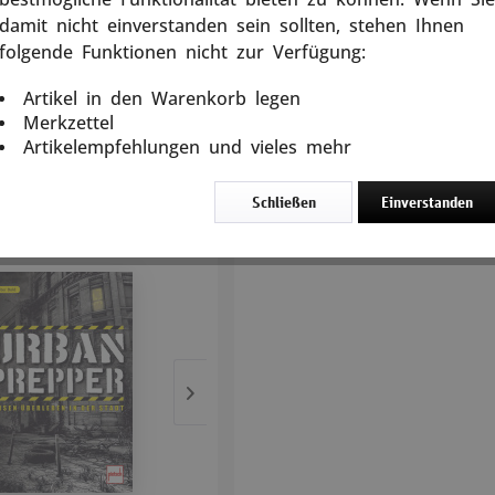
welches Ereignis oder wann e
damit nicht einverstanden sein sollten, stehen Ihnen
5 Tage
umfassende Buch zur Krisenvo
folgende Funktionen nicht zur Verfügung:
In den
Warenkorb
auf kleinere und größere Kat
Artikel in den Warenkorb legen
Merkzettel
192 Seiten, 247 Farbbilder, B
Artikelempfehlungen und vieles mehr
rtikel
Schließen
Einverstanden
Weitere Produkte aus d