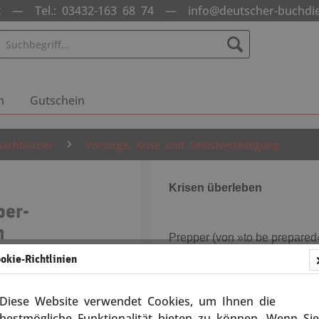
nst —
Tel.: 03432-163 68 74
—
info@deutscher-buchdi
n
Gutschein
Sachbücher
Vorsorge, Krise und Selbstverteidigung
Krisen überleben
per-
h
Prepper (von »to be prepared
individuelle Maßnahmen auf j
okie-Richtlinien
13093
durch Einlagerung von Lebens
Schutzbauten oder Schutzvorr
Diese Website verwendet Cookies, um Ihnen die
Schutzkleidung, Werkzeug und
bestmögliche Funktionalität bieten zu können. Wenn Sie
Versandkosten