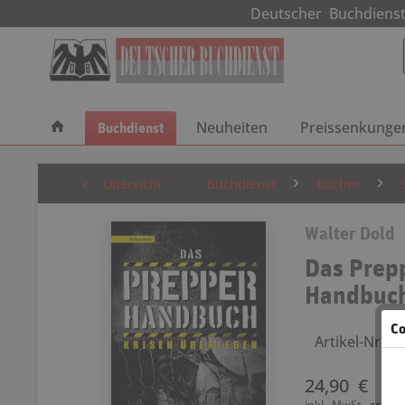
Deutscher Buchdie
Buchdienst
Neuheiten
Preissenkunge
Übersicht
Buchdienst
Bücher
Walter Dold
Das Prep
Handbuc
Co
Artikel-Nr.: 
24,90 €
inkl. MwSt.
zzgl. 