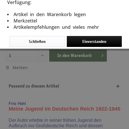
Verfügung:
Meine Jugend im Deutschen Reich 1922-1945
Artikel in den Warenkorb legen
Artikel-Nr.: 11033
Merkzettel
Artikelempfehlungen und vieles mehr
18,80 €
inkl. MwSt.
zzgl. Versandkosten
Schließen
Einverstanden
Lieferzeit ca. 5 Tage
In den
Warenkorb
Merken
Passend zu diesem Artikel
Fritz Hahl
Meine Jugend im Deutschen Reich 1922-1945
Der Autor erlebte in seiner frühen Jugend den
Aufbruch ins Großdeutsche Reich und dessen