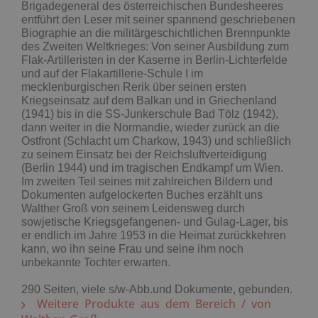
Brigadegeneral des österreichischen Bundesheeres
entführt den Leser mit seiner spannend geschriebenen
Biographie an die militärgeschichtlichen Brennpunkte
des Zweiten Weltkrieges: Von seiner Ausbildung zum
Flak-Artilleristen in der Kaserne in Berlin-Lichterfelde
und auf der Flakartillerie-Schule I im
mecklenburgischen Rerik über seinen ersten
Kriegseinsatz auf dem Balkan und in Griechenland
(1941) bis in die SS-Junkerschule Bad Tölz (1942),
dann weiter in die Normandie, wieder zurück an die
Ostfront (Schlacht um Charkow, 1943) und schließlich
zu seinem Einsatz bei der Reichsluftverteidigung
(Berlin 1944) und im tragischen Endkampf um Wien.
Im zweiten Teil seines mit zahlreichen Bildern und
Dokumenten aufgelockerten Buches erzählt uns
Walther Groß von seinem Leidensweg durch
sowjetische Kriegsgefangenen- und Gulag-Lager, bis
er endlich im Jahre 1953 in die Heimat zurückkehren
kann, wo ihn seine Frau und seine ihm noch
unbekannte Tochter erwarten.
290 Seiten, viele s/w-Abb.und Dokumente, gebunden.
Weitere Produkte aus dem Bereich / von