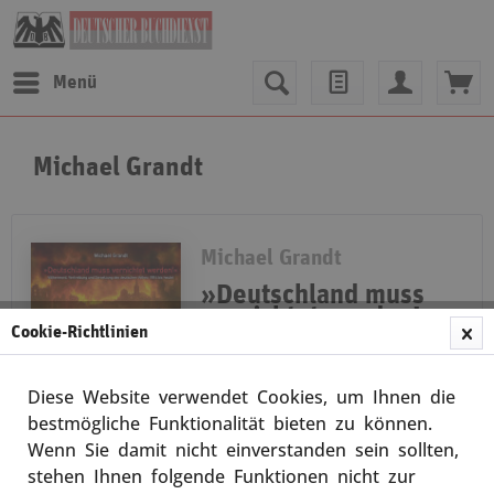
Menü
Michael Grandt
Michael Grandt
»Deutschland muss
vernichtet werden!«
Cookie-Richtlinien
Völkermord, Vertreibung und Zersetzung
des deutschen Volkes 1914 bis heute
Diese Website verwendet Cookies, um Ihnen die
Völkermord, Vertreibung und
bestmögliche Funktionalität bieten zu können.
Zersetzung des deutschen Volkes
Wenn Sie damit nicht einverstanden sein sollten,
1914 bis heute Es gibt wohl kein
anderes Land auf der Welt, das
stehen Ihnen folgende Funktionen nicht zur
Merken
den Genozid an seinem eigenen