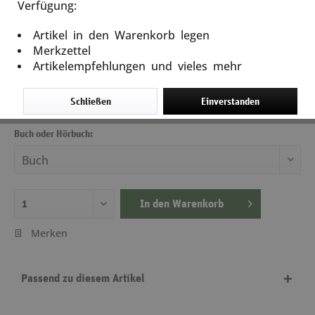
Verfügung:
Schwarzbuch Corona
Artikel in den Warenkorb legen
Artikel-Nr.: 12788
Merkzettel
Artikelempfehlungen und vieles mehr
18,00 €
inkl. MwSt.
zzgl. Versandkosten
Schließen
Einverstanden
Lieferzeit ca. 5 Tage
Buch oder Hörbuch:
In den
Warenkorb
Merken
Passend zu diesem Artikel