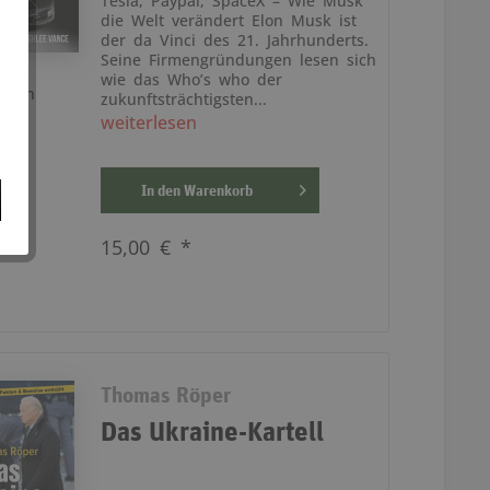
Tesla, Paypal, SpaceX – Wie Musk
die Welt verändert Elon Musk ist
der da Vinci des 21. Jahrhunderts.
Seine Firmengründungen lesen sich
wie das Who’s who der
rken
zukunftsträchtigsten...
weiterlesen
In den
Warenkorb
15,00 € *
Thomas Röper
Das Ukraine-Kartell