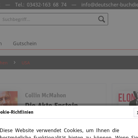
nst —
Tel.: 03432-163 68 74
—
info@deutscher-buchdi
n
Gutschein
ehen
USA
Collin McMahon
Die Akte Epstein
okie-Richtlinien
»Drei können ein Geheimnis wahren, wenn
zwei tot sind«
Diese Website verwendet Cookies, um Ihnen die
bestmögliche Funktionalität bieten zu können. Wenn Sie