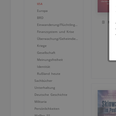
USA
Europa
BRD
Mer
Einwanderung/Flüchtlingspolitik
Finanzsystem und Krise
Überwachung/Geheimdienste
Kriege
Gesellschaft
Meinungsfreiheit
Identität
Rußland heute
Sachbücher
Unterhaltung
Deutsche Geschichte
Militaria
Persönlichkeiten
Waffen SS