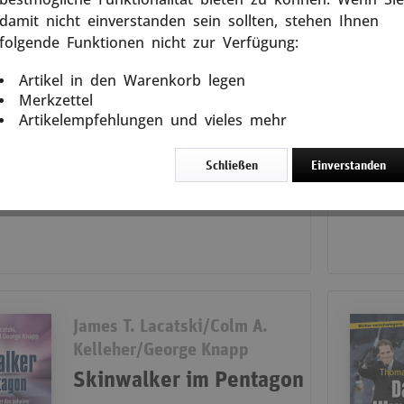
»Drei können ein Geheimnis wahren,
wenn zwei tot sind« Wie konnte sich
damit nicht einverstanden sein sollten, stehen Ihnen
Jeffrey Epstein, ein ehemaliger
folgende Funktionen nicht zur Verfügung:
Mathelehrer aus Brooklyn, eine
Privatinsel in der Karibik, Villen in...
ken
Me
Artikel in den Warenkorb legen
weiterlesen
Merkzettel
Artikelempfehlungen und vieles mehr
In den
Warenkorb
Schließen
Einverstanden
23,00 € *
James T. Lacatski/Colm A.
Kelleher/George Knapp
Skinwalker im Pentagon