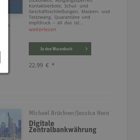
Lockdowns, Ausgangssperren,
Kontaktverbote, Schul- und
Geschäftsschließungen, Masken- und
Testzwang, Quarantäne und
Impfdruck – all das ist...
rken
weiterlesen
In den
Warenkorb
22,99 € *
Michael Brückner/Jessica Horn
Digitale
Zentralbankwährung