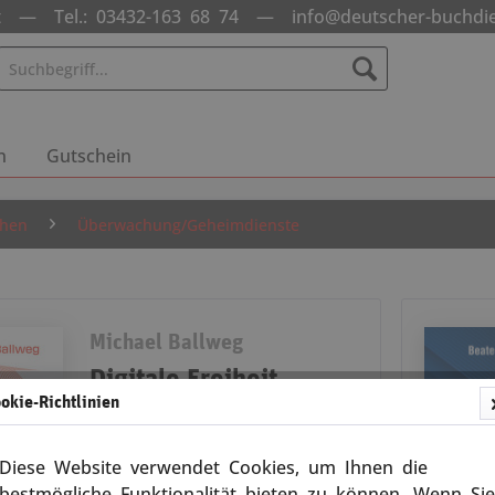
nst —
Tel.: 03432-163 68 74
—
info@deutscher-buchdi
n
Gutschein
ehen
Überwachung/Geheimdienste
Michael Ballweg
Digitale Freiheit
okie-Richtlinien
Wie Sie Ihre Privatsphäre schützen
Diese Website verwendet Cookies, um Ihnen die
Wie Sie Ihre Privatsphäre schützen
bestmögliche Funktionalität bieten zu können. Wenn Sie