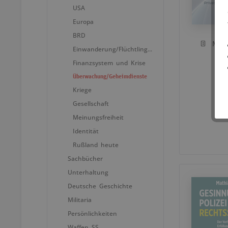
USA
Europa
BRD
Mer
Einwanderung/Flüchtlingspolitik
Finanzsystem und Krise
Überwachung/Geheimdienste
Kriege
Gesellschaft
Meinungsfreiheit
Identität
Rußland heute
Sachbücher
Unterhaltung
Deutsche Geschichte
Militaria
Persönlichkeiten
Waffen SS