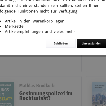
Die digitale Welt bietet unzählige
Vorteile, doch sie birgt auch
damit nicht einverstanden sein sollten, stehen Ihnen
Gefahren, die oft unsichtbar und
folgende Funktionen nicht zur Verfügung:
heimtückisch sind. Mit diesem Buch
erhalten...
Me
ken
Artikel in den Warenkorb legen
weiterlesen
Merkzettel
Artikelempfehlungen und vieles mehr
In den
Warenkorb
Schließen
Einverstanden
13,00 € *
Mathias Brodkorb
Gesinnungspolizei im
Rechtsstaat?