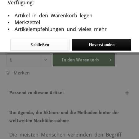
Verfügung:
Der globale Staatsstreich
Artikel in den Warenkorb legen
Artikel-Nr.: 13518
Merkzettel
Artikelempfehlungen und vieles mehr
23,00 €
inkl. MwSt.
zzgl. Versandkosten
Schließen
Einverstanden
Lieferzeit ca. 5 Tage
In den
Warenkorb
Merken
Passend zu diesem Artikel
Die Agenda, die Akteure und die Methoden hinter der
weltweiten Machtübernahme
Die meisten Menschen verbinden den Begriff