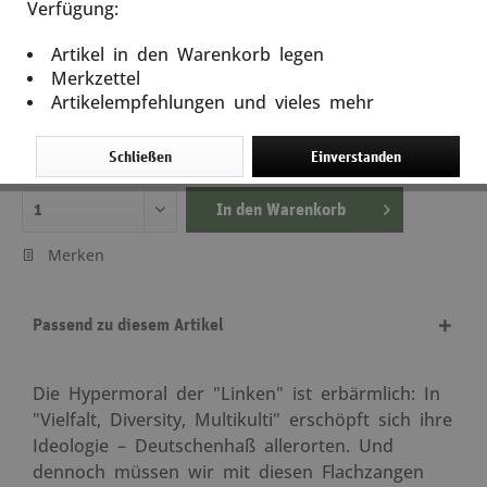
Verfügung:
Mit Linken leben
Artikel in den Warenkorb legen
Artikel-Nr.: 11913
Merkzettel
Artikelempfehlungen und vieles mehr
20,00 €
inkl. MwSt.
zzgl. Versandkosten
Schließen
Einverstanden
Lieferzeit ca. 5 Tage
In den
Warenkorb
Merken
Passend zu diesem Artikel
Die Hypermoral der "Linken" ist erbärmlich: In
"Vielfalt, Diversity, Multikulti" erschöpft sich ihre
Ideologie – Deutschenhaß allerorten. Und
dennoch müssen wir mit diesen Flachzangen