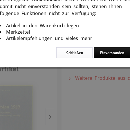
Bis in die jüngste Zeit b
damit nicht einverstanden sein sollten, stehen Ihnen
Siegermächte die Erinneru
7% gespart)
folgende Funktionen nicht zur Verfügung:
erstaunlich, denn schon 
Versandkosten
internationale Stimmen di
Artikel in den Warenkorb legen
5 Tage
Der Historiker Stefan Sch
Merkzettel
zugänglich, die verdeutlic
Artikelempfehlungen und vieles mehr
In den
Warenkorb
auf den Krieg zusteuerten
Schließen
Einverstanden
268 Seiten, gebunden.
rtikel
Weitere Produkte aus d