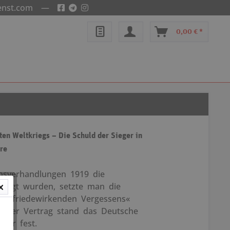
enst.com
—
0,00 € *
en Weltkriegs – Die Schuld der Sieger in
hre
ensverhandlungen 1919 die
elegt wurden, setzte man die
es »friedewirkenden Vergessens«
ailler Vertrag stand das Deutsche
iger fest.