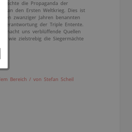
eherrschte die Propaganda der
ng an den Ersten Weltkrieg. Dies ist
in den zwanziger Jahren benannten
e Verantwortung der Triple Entente.
eil macht uns verblüffende Quellen
hen, wie zielstrebig die Siegermächte
.
em Bereich / von Stefan Scheil