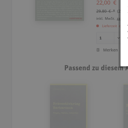
22,00 €
29,80 € *
(26,1
inkl. MwSt.
zzgl. 
Lieferzeit ca. 
Merken
Passend zu diesem A