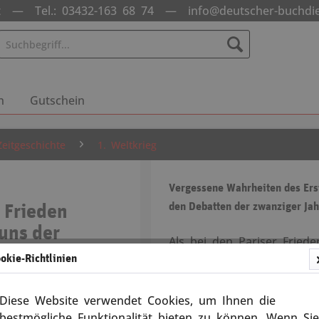
nst —
Tel.: 03432-163 68 74
—
info@deutscher-buchdi
n
Gutschein
Zeitgeschichte
1. Weltkrieg
Vergessene Wahrheiten des Erst
 Frieden
den Debatten der zwanziger Ja
 uns der
Als bei den Pariser Fried
okie-Richtlinien
Friedensbedingungen festg
jahrhundertealte Praxis d
12002
außer Kraft. Mit dem Vers
Diese Website verwendet Cookies, um Ihnen die
Kaiserreich als Alleinschuld
bestmögliche Funktionalität bieten zu können. Wenn Sie