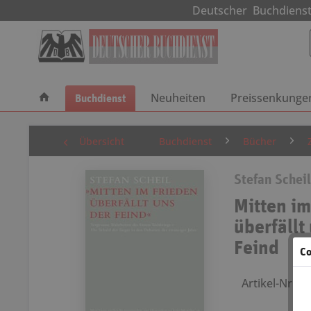
Deutscher Buchdie
Buchdienst
Neuheiten
Preissenkunge
Übersicht
Buchdienst
Bücher
Stefan Scheil
Mitten im
überfällt
Feind
Co
Artikel-Nr.: 