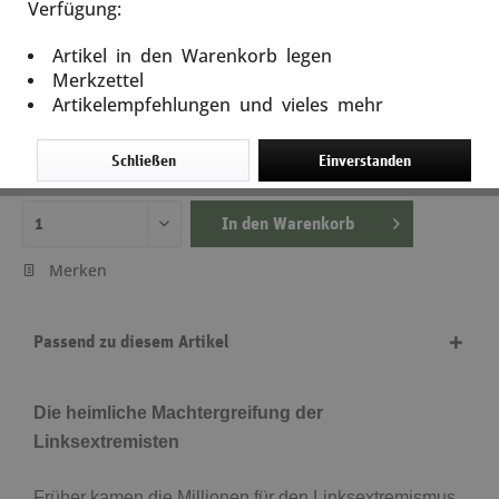
Verfügung:
Staats-Antifa
Artikel in den Warenkorb legen
Artikel-Nr.: 12534
Merkzettel
Artikelempfehlungen und vieles mehr
9,99 €
19,99 € *
(50,03% gespart)
inkl. MwSt.
zzgl. Versandkosten
Schließen
Einverstanden
Lieferzeit ca. 5 Tage
In den
Warenkorb
Merken
Passend zu diesem Artikel
Die heimliche Machtergreifung der
Linksextremisten
Früher kamen die Millionen für den Linksextremismus