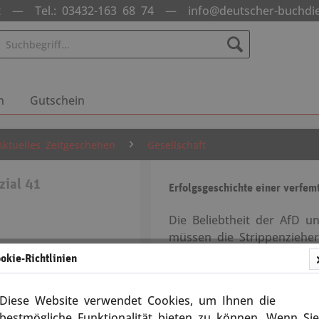
nst —
Tel.: 03432-163 68 74
—
info@deutscher-buchdi
n
Gutschein
Aktuelles Zeitgeschehen
Gesellschaft
zial 41
Erfolgsgeschichte einer verfem
Die Beliebtheit der AfD u
müssen die Strippenzieher
14433
nur mächtig gewurmt, son
okie-Richtlinien
einer regelrechten Lügen
Geheimtreffen in Potsdam 
Diese Website verwendet Cookies, um Ihnen die
Versandkosten
man Hunderttausende in D
bestmögliche Funktionalität bieten zu können. Wenn Sie
5 Tage