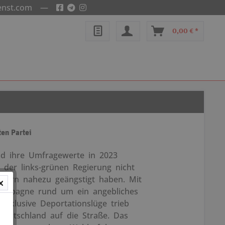
enst.com
—
0,00 € *
ten Partei
nd ihre Umfragewerte in 2023
 der links-grünen Regierung nicht
dern nahezu geängstigt haben. Mit
kampagne rund um ein angebliches
inklusive Deportationslüge trieb
eutschland auf die Straße. Das