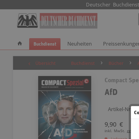
Deutscher Buchdie
Buchdienst
Neuheiten
Preissenkunge
Übersicht
Buchdienst
Bücher
Compact Spe
AfD
Artikel-Nr.: 
Co
9,90 €
inkl. MwSt.
zzgl. 
Lieferzeit ca. 