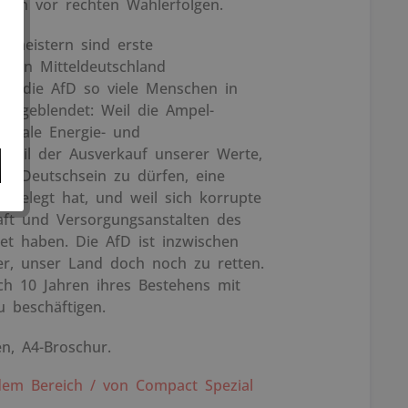
üren vor rechten Wahlerfolgen.
rmeistern sind erste
fD in Mitteldeutschland
um die AfD so viele Menschen in
 ausgeblendet: Weil die Ampel-
ophale Energie- und
t, weil der Ausverkauf unserer Werte,
ich Deutschsein zu dürfen, eine
ingelegt hat, und weil sich korrupte
haft und Versorgungsanstalten des
et haben. Die AfD ist inzwischen
er, unser Land doch noch zu retten.
ach 10 Jahren ihres Bestehens mit
u beschäftigen.
en, A4-Broschur.
em Bereich / von Compact Spezial