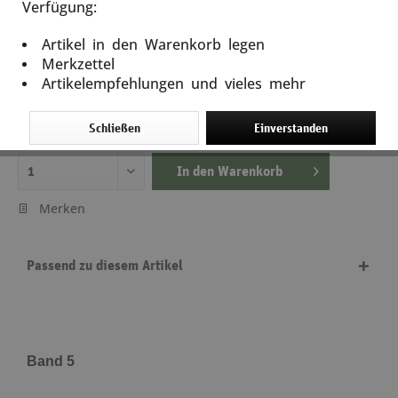
Verfügung:
Veteranen der Waffen-SS berichten - Band 5
Artikel in den Warenkorb legen
Artikel-Nr.: 12958
Merkzettel
Artikelempfehlungen und vieles mehr
17,80 €
inkl. MwSt.
zzgl. Versandkosten
Schließen
Einverstanden
Lieferzeit ca. 5 Tage
In den
Warenkorb
Merken
Passend zu diesem Artikel
Band 5